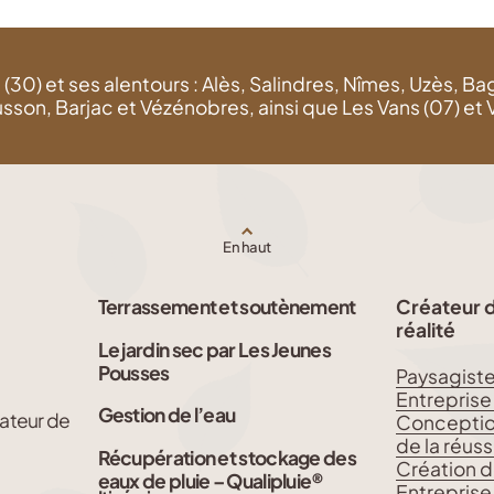
30) et ses alentours : Alès, Salindres, Nîmes, Uzès, B
, Barjac et Vézénobres, ainsi que Les Vans (07) et Vil
En haut
Terrassement et soutènement
Créateur de
réalité
Le jardin sec par Les Jeunes
Pousses
Paysagist
Entreprise
Gestion de l’eau
ateur de
Conception 
de la réussi
Récupération et stockage des
Création d
eaux de pluie – Qualipluie®
Entreprise