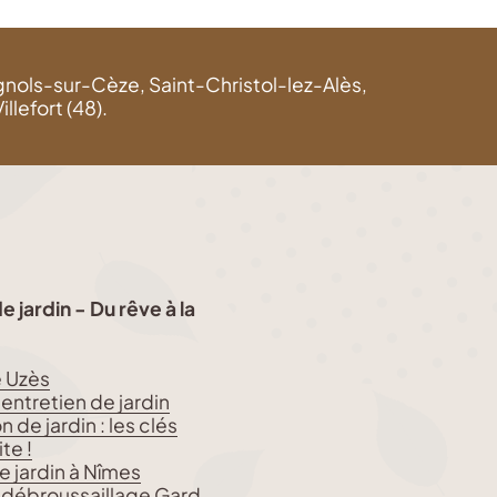
agnols-sur-Cèze, Saint-Christol-lez-Alès,
lefort (48).
 jardin - Du rêve à la
e Uzès
 entretien de jardin
de jardin : les clés
te !
e jardin à Nîmes
 débroussaillage Gard