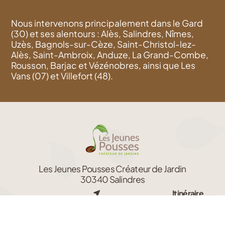
Nous intervenons principalement dans le Gard
(30) et ses alentours : Alès, Salindres, Nîmes,
Uzès, Bagnols-sur-Cèze, Saint-Christol-lez-
Alès, Saint-Ambroix, Anduze, La Grand-Combe,
Rousson, Barjac et Vézénobres, ainsi que Les
Vans (07) et Villefort (48).
Les Jeunes Pousses Créateur de Jardin
30340 Salindres
Itinéraire
L’actu
jardin
Nous contacter