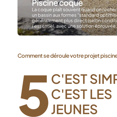
Piscine coque
La coque plaît souvent quand on recherc
un bassin aux formes “standard optimis
généralement plus direct (selon condition
l’essentiel, avec une solution éprouvée
Comment se déroule votre projet piscin
5
C'EST SIM
C'EST LES
JEUNES