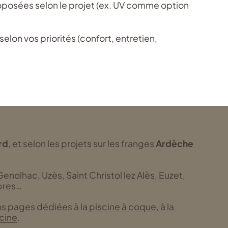
oposées selon le projet (ex. UV comme option
selon vos priorités (confort, entretien,
rd
, et selon les projets sur les franges
Ardèche
enolhac, Uzès, Saint Christol lez Alès, Euzet,
obres…
nos pages dédiées à la
piscine à coque
, à la
scine
.