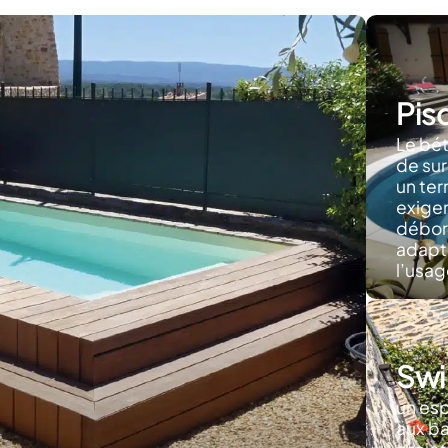
Pis
Le bét
de sur
un ter
exigen
débord
adapte
l’usag
Swi
un es
aux ba