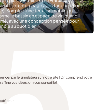
5
) est plus contraint, et un vrai usage
lent (détente + nage avec turbine selon
). Son plus : une terrasse mobile qui
orme le bassin en espace de vie quand il
ermé, avec une conception pensée pour
imple au quotidien.
ncer par le simulateur sur notre site ! On comprend votre
 affine vos idées, on vous conseil le!
’extérieur