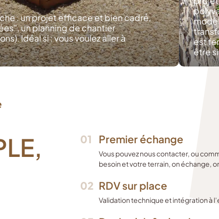
projet
polyva
he : un projet efficace et bien cadré,
modèle
ées”, un planning de chantier
transf
s). Idéal si : vous voulez aller à
est f
.
être s
e
PLE,
01
Premier échange
Vous pouvez nous contacter, ou comme
besoin et votre terrain, on échange, on
02
RDV sur place
Validation technique et intégration à l