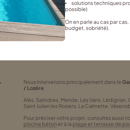
solutions techniques pr
possible)
On en parle au cas par cas, 
budget, sobriété).
r
Nous intervenons principalement dans le
Ga
/ Lozère
.
Alès, Salindres, Mende, Les Vans, Lédignan, G
Saint Julien les Rosiers, La Calmette, Vézen
Pour préciser votre projet, consultez aussi 
piscine béton
et à la
plage et terrasse de pi