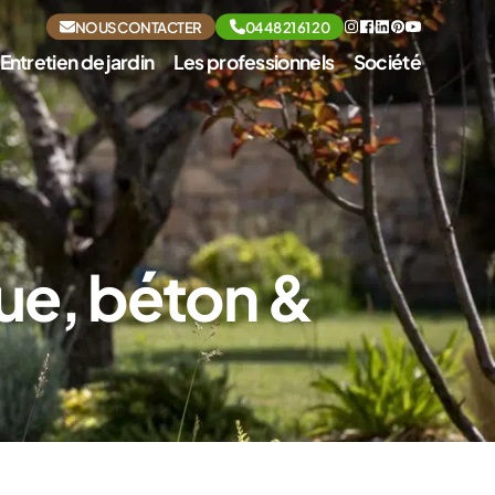
NOUS CONTACTER
04 48 21 61 20
Entretien de jardin
Les professionnels
Société
que, béton &