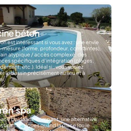
cine béton
on est intéressant si vous avez : une envie
-mesure (forme, profondeur, contraintes),
rain atypique / accès complexe, des
ces spécifiques d’intégration (plages,
ement, etc.). Idéal si : vous voulez
r le bassin précisément au lieu et à
e.
m n’spa
pace baignade compact, une alternative
ssins classiques quand la place (ou le