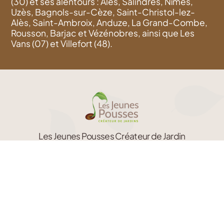
(30) et ses alentours : Alès, Salindres, Nîmes,
Uzès, Bagnols-sur-Cèze, Saint-Christol-lez-
Alès, Saint-Ambroix, Anduze, La Grand-Combe,
Rousson, Barjac et Vézénobres, ainsi que Les
Vans (07) et Villefort (48).
Les Jeunes Pousses Créateur de Jardin
30340 Salindres
L’actu
Itinéraire
jardin
Conception
Nous contacter
de
jardin
04 48 21 61 20
Tel.
Étude 3D pour les particuliers