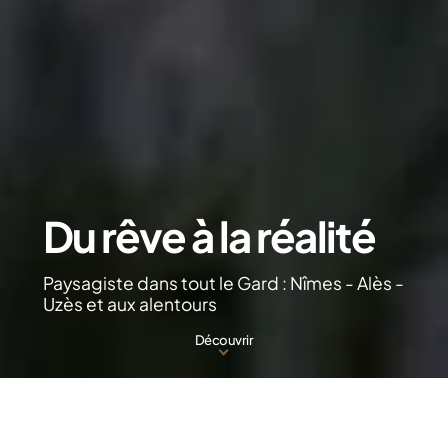
Du rêve à la réalité
Paysagiste dans tout le Gard : Nîmes - Alès -
Uzès et aux alentours
Découvrir
L’actu
jardin
" Offrez-vous un jardin à