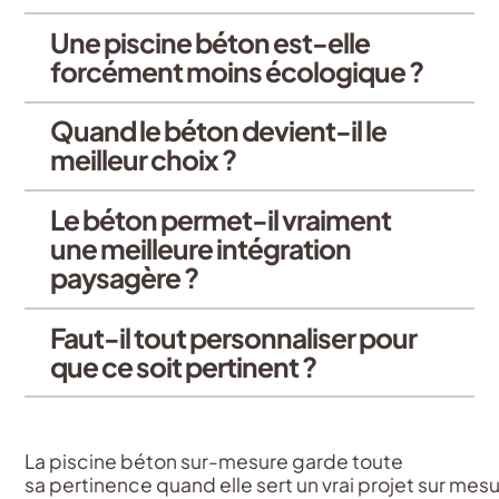
Une piscine béton est-elle
forcément moins écologique ?
Quand le béton devient-il le
meilleur choix ?
Le béton permet-il vraiment
une meilleure intégration
paysagère ?
Faut-il tout personnaliser pour
que ce soit pertinent ?
La piscine béton sur-mesure garde toute
sa
pertinence
quand
elle
sert
un
vrai
projet
sur
mesu