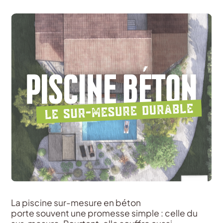
La piscine sur-mesure en béton
porte
souvent
une
promesse
simple :
celle
du