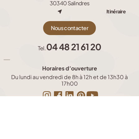
30340 Salindres
Itinéraire
Nous contacter
04 48 21 61 20
Tel.
Horaires d’ouverture
Du lundi au vendredi de 8h à 12h et de 13h30 à
17h00
L’actu
jardin
Copyright © 2026 LJP, créateur de jardin
Un site web développé par Nickl / Barcelona&co
Conception
Gestion des cookies
de
Mentions Légales
Politique de confidentialité
Plan du site
jardin