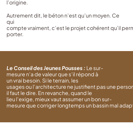
l’origine.
Autrement dit, le béton n’est qu’un moyen. Ce
qui
compte vraiment, c’est le projet cohérent qu’il pe
porter.
Le Conseil des Jeunes Pousses :
Le sur-
mesure
n’a
de
valeur
que
s’il
répond
à
un
vrai
besoin
. Si le terrain, les
usages
ou
l’architecture
ne
justifient
pas
une
person
il faut le dire. En revanche,
quand
le
lieu
l’exige
,
mieux
vaut
assumer un bon sur-
mesure
que
corriger
longtemps
un
bassin
mal
adap