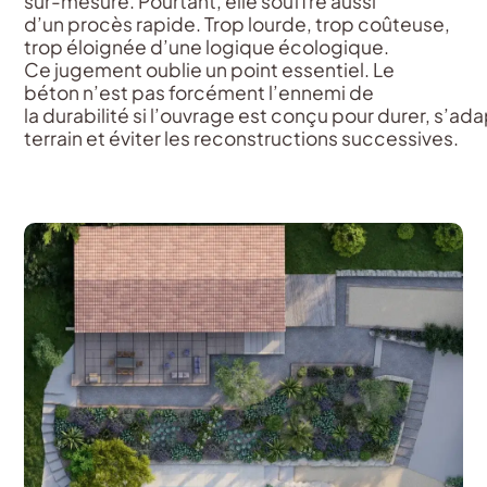
sur-
mesure
.
Pourtant
,
elle
souffre
aussi
d’un
procès
rapide
. Trop
lourde
, trop
coûteuse
,
trop
éloignée
d’une
logique
écologique
.
Ce
jugement
oublie
un point
essentiel
. Le
béton
n’est
pas
forcément
l’ennemi
de
la
durabilité
si
l’ouvrage
est
conçu
pour
durer
,
s’ada
terrain et
éviter
les reconstructions
successives
.
piscine sur-mesure