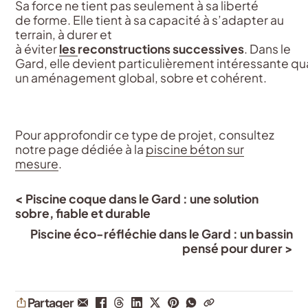
Sa force ne
tient
pas
seulement
à
sa
liberté
de
forme
. Elle
tient
à
sa
capacité
à
s’adapter
au
terrain, à
durer
et
à
éviter
les
reconstructions
successives
. Dans le
Gard,
elle
devient
particulièrement
intéressante
qu
un
aménagement
global,
sobre
et
cohérent
.
Piscine sur-mesure
sur-mesure
sur-mesure sur
-
mesure sur-mesure
Pour approfondir ce type de projet, consultez
notre page dédiée à la
piscine béton sur
mesure
.
< Piscine coque dans le Gard : une solution
sobre, fiable et durable
Piscine éco-réfléchie dans le Gard : un bassin
pensé pour durer >
Partager