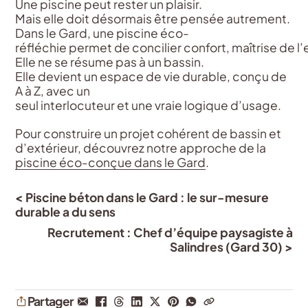
Une piscine
peut
rester
un plaisir.
Mais
elle
doit
désormais
être
pensée
autrement
.
Dans le Gard,
une
piscine
éco-
réfléchie
permet
de
concilier
confort
,
maîtrise
de
l
Elle ne se
résume
pas à un
bassin
.
Elle
devient
un
espace
de vie durable,
conçu
de
A à Z, avec un
seul
interlocuteur
et
une
vraie
logique
d’usage
.
Pour construire un projet cohérent de bassin et
d’extérieur, découvrez notre approche de la
piscine éco-conçue dans le Gard
.
< Piscine béton dans le Gard : le sur-mesure
durable a du sens
Recrutement : Chef d’équipe paysagiste à
Salindres (Gard 30) >
Partager