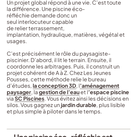
Un projet global répond à une vie. C’est toute
la différence. Une piscine éco-
réfléchie demande donc un
seul interlocuteur capable
de relier terrassement,
implantation, hydraulique, matières, végétal et
usages.
C’est précisément le rôle du paysagiste-
piscinier. D’abord, il lit le terrain. Ensuite, il
coordonne les arbitrages. Puis, il construit un
projet cohérent de A à Z. Chez Les Jeunes
Pousses, cette méthode relie le bureau
d’études,
la conception 3D
, l
’aménagement
paysager
, la
gestion de l’eau
et l
’espace piscine
via
SC Piscines
. Vous évitez ainsi les décisions en
silos. Vous gagnez un
jardin durable
, plus lisible
et plus simple à piloter dans le temps.
Une piscine éco-réfléchie est-