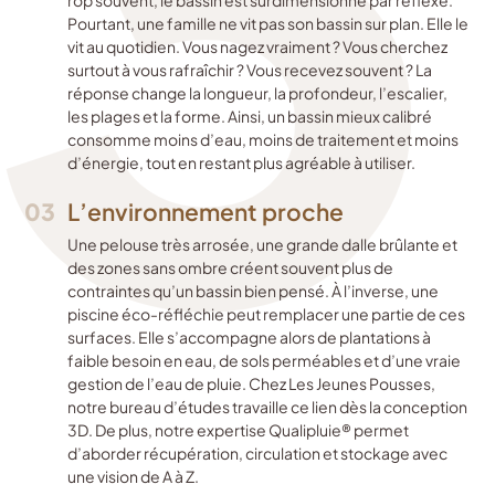
rop souvent, le bassin est surdimensionné par réflexe.
Pourtant, une famille ne vit pas son bassin sur plan. Elle le
vit au quotidien. Vous nagez vraiment ? Vous cherchez
surtout à vous rafraîchir ? Vous recevez souvent ? La
réponse change la longueur, la profondeur, l’escalier,
les plages et la forme. Ainsi, un bassin mieux calibré
consomme moins d’eau, moins de traitement et moins
d’énergie, tout en restant plus agréable à utiliser.
03
L’environnement proche
Une pelouse très arrosée, une grande dalle brûlante et
des zones sans ombre créent souvent plus de
contraintes qu’un bassin bien pensé. À l’inverse, une
piscine éco-réfléchie peut remplacer une partie de ces
surfaces. Elle s’accompagne alors de plantations à
faible besoin en eau, de sols perméables et d’une vraie
gestion de l’eau de pluie. Chez Les Jeunes Pousses,
notre bureau d’études travaille ce lien dès la conception
3D. De plus, notre expertise Qualipluie® permet
d’aborder récupération, circulation et stockage avec
une vision de A à Z.