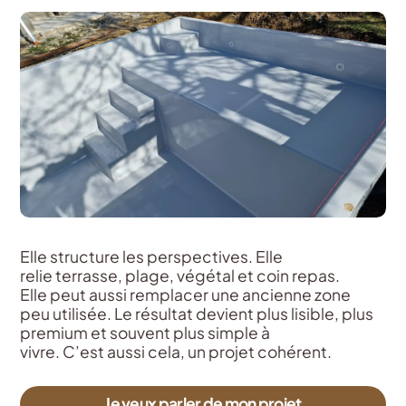
Elle structure les perspectives. Elle
relie
terrasse, plage,
végétal
et coin
repas
.
Elle
peut
aussi
remplacer
une
ancienne
zone
peu
utilisée
. Le
résultat
devient
plus
lisible
, plus
premium et
souvent
plus simple à
vivre.
C’est
aussi
cela
, un
projet
cohérent
.
Je veux parler de mon projet