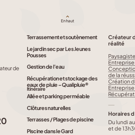
En haut
Terrassement et soutènement
Créateur de
réalité
Le jardin sec par Les Jeunes
Pousses
Paysagist
Entreprise
Gestion de l’eau
ateur de
Conception 
de la réussi
Récupération et stockage des
Création d
eaux de pluie – Qualipluie®
Entreprise
Itinéraire
Récupérati
Allée et parking perméable
Clôtures naturelles
Horaires d
20
Terrasses / Plages de piscine
Du lundi a
et de 13h3
Piscine dans le Gard