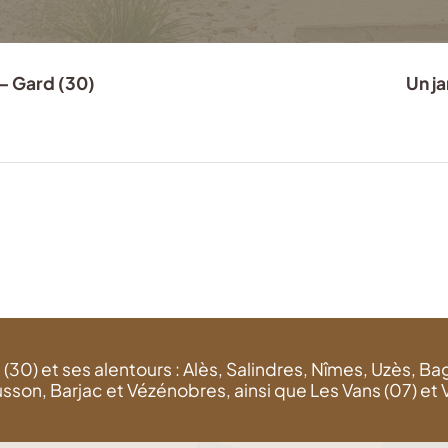
– Gard (30)
Un j
30) et ses alentours : Alès, Salindres, Nîmes, Uzès, B
, Barjac et Vézénobres, ainsi que Les Vans (07) et Vil