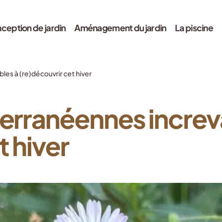
ception de jardin
Aménagement du jardin
La piscine
les à (re)découvrir cet hiver
terranéennes increv
t hiver